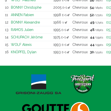
E+S
/18pts
10
BONNY Christophe
2005
Chevroux
54
01
E+S
/18pts
11
ANNEN Fabien
1998
Chevroux
52
05
E+S
/17pts
12
BONNY Alexandre
1966
Chevroux
49
01
V
/17pts
13
RAMOS Julien
1995
Chevroux
48
05
E+S
/18pts
14
SCHUPACH Jérôme
1975
Chevroux
44
01
E+S
/19pts
15
WOLF Alexis
1993
Chevroux
44
05
E+S
/19pts
16
KNÖPFEL Dylan
1993
Chevroux
30
05
E+S
/12pts