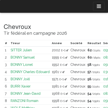
Chevroux
Tir fédéral en campagne 2026
#
Tireur
Année
Société
Résultat
Sér
1
SITTER Julien
2002
Chevroux
62
05
E+S
/21pts
2
BONNY Samuel
1999
Chevroux
60
08
E+S
/18pts
3
BONNY Lionel
1992
Chevroux
58
05
E+S
/19pts
4
BONNY Charles-Edouard
1961
Chevroux
57
03
V
/20pts
5
BONNY Joël
1971
Chevroux
56
01
E+S
/20pts
6
BURRI Xavier
1981
Chevroux
55
01
E+S
/22pts
7
BONNY Jean-David
1968
Chevroux
54
08
E+S
/20pts
8
RANZONI Romain
1998
Chevroux
54
05
E+S
/19pts
9
WOLF Matthieu
1998
Chevroux
54
05