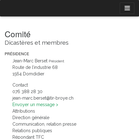
Comité
Dicastères et membres
PRÉSIDENCE
Jean-Marc Berset
Président
Route de l’industrie 68
1564 Domdidier
Contact
03 82 883 670
hc.eyorb-rit@tesreb.cram-naej
Envoyer un message
Attributions
Direction générale
Communication, relation presse
Relations publiques
Répondant TFC