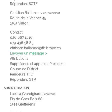
Répondant SCTF
Christian Ballaman
Vice-président
Route de la Vannaz 45
1565 Vallon
Contact
61 11 766 620
58 85 634 970
hc.eyorb-rit@namallab.naitsirhc
Envoyer un message
Attributions
Suppléance et appui du Président
Coupe de District
Rangeurs TFC
Répondant GTP
ADMINISTRATION
Laetitia Grandgirard
Secrétaire
Fin de Gros Bois 68
1544 Gletterens