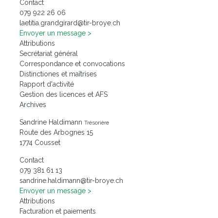
Contact
60 62 229 970
hc.eyorb-rit@drarigdnarg.aititeal
Envoyer un message
Attributions
Secrétariat général
Correspondance et convocations
Distinctiones et maîtrises
Rapport d'activité
Gestion des licences et AFS
Archives
Sandrine Haldimann
Trésorière
Route des Arbognes 15
1774 Cousset
Contact
31 16 183 970
hc.eyorb-rit@nnamidlah.enirdnas
Envoyer un message
Attributions
Facturation et paiements