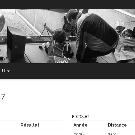
JT
07
PISTOLET
Résultat
Année
Distance
2026
25m