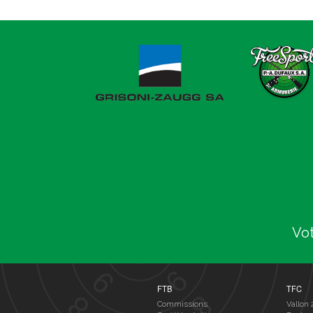
Vot
FTB
TFC
Commissions
Vallon 