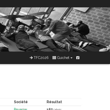
TFC2026
Guichet
Société
Résultat
Payerne
167
/46pts