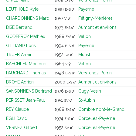
E+S
LEUTHOLD Kyle
1999
Payerne
E+S
CHARDONNENS Marc
1957
Fétigny-Ménières
V
BISE Bertrand
1973
Aumont et environs
E+S
GODEFROY Mathieu
1988
Vallon
E+S
GILLIAND Loris
1994
Payerne
E+S
TRUEB Armin
1952
Murist
SV
BAECHLER Monique
1964
Vallon
V
PAUCHARD Thomas
1998
Vers-chez-Perrin
E+S
BROYE Adrien
2000
Aumont et environs
E+S
SANSONNENS Bertrand
1976
Cugy-Vesin
E+S
PÉRISSET Jean-Paul
1951
St-Aubin
SV
REY Claude
1968
Combremont-le-Grand
E+S
EGLI David
1974
Corcelles-Payerne
E+S
VERNEZ Gilbert
1952
Corcelles-Payerne
SV