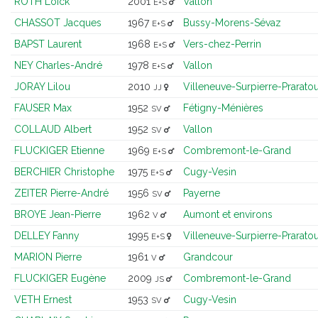
ROTH Loïck
2001
Vallon
E+S
CHASSOT Jacques
1967
Bussy-Morens-Sévaz
E+S
BAPST Laurent
1968
Vers-chez-Perrin
E+S
NEY Charles-André
1978
Vallon
E+S
JORAY Lilou
2010
Villeneuve-Surpierre-Prarato
JJ
FAUSER Max
1952
Fétigny-Ménières
SV
COLLAUD Albert
1952
Vallon
SV
FLUCKIGER Etienne
1969
Combremont-le-Grand
E+S
BERCHIER Christophe
1975
Cugy-Vesin
E+S
ZEITER Pierre-André
1956
Payerne
SV
BROYE Jean-Pierre
1962
Aumont et environs
V
DELLEY Fanny
1995
Villeneuve-Surpierre-Prarato
E+S
MARION Pierre
1961
Grandcour
V
FLUCKIGER Eugène
2009
Combremont-le-Grand
JS
VETH Ernest
1953
Cugy-Vesin
SV