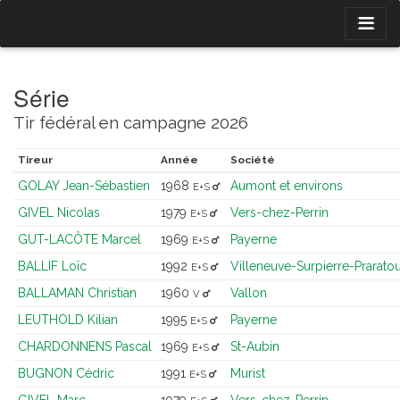
Série
Tir fédéral en campagne 2026
Tireur
Année
Société
GOLAY Jean-Sébastien
1968
Aumont et environs
E+S
GIVEL Nicolas
1979
Vers-chez-Perrin
E+S
GUT-LACÔTE Marcel
1969
Payerne
E+S
BALLIF Loïc
1992
Villeneuve-Surpierre-Prarato
E+S
BALLAMAN Christian
1960
Vallon
V
LEUTHOLD Kilian
1995
Payerne
E+S
CHARDONNENS Pascal
1969
St-Aubin
E+S
BUGNON Cédric
1991
Murist
E+S
GIVEL Marc
1979
Vers-chez-Perrin