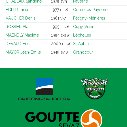
CHABLAIX Sandrine
1979
Payerne
SV
EGLI Patricia
1977
Corcelles-Payerne
E+S
VAUCHER Denis
1961
Fétigny-Ménières
V
ROSSIER Alan
1995
Cugy-Vesin
E+S
MAENDLY Maxime
1994
Léchelles
E+S
DEVAUD Eric
2000
St-Aubin
E+S
MAYOR Jean-Emile
1949
Grandcour
SV