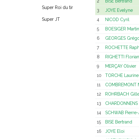
2
BISE Bertrand
Super Roi du tir
3
JOYE Evelyne
Super JT
4
NICOD Cyril
5
BOESIGER Marti
6
GEORGES Grégo
7
ROCHETTE Raph
8
RIGHETTI Floria
9
MERÇAY Olivier
10
TORCHE Laurine
11
COMBREMONT M
12
ROHRBACH Gill
13
CHARDONNENS P
14
SCHWAB Pierre-
15
BISE Bertrand
16
JOYE Eloi