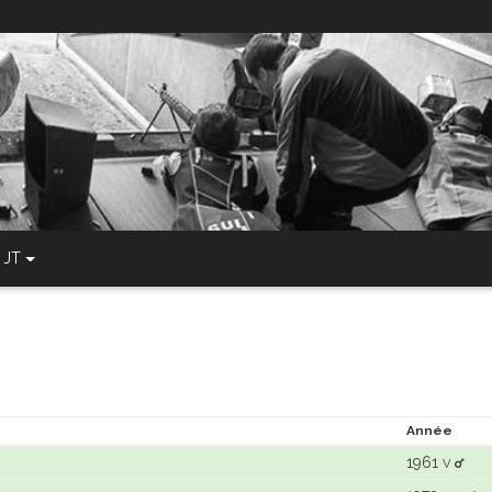
JT
Année
1961
V