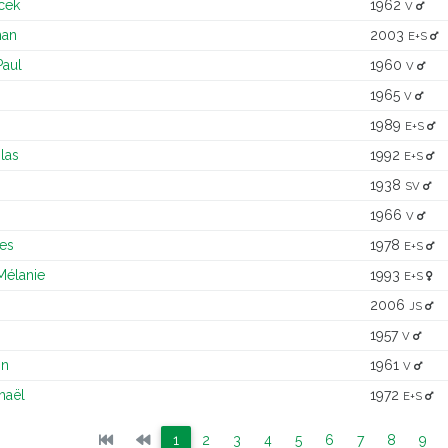
cek
1962
V
an
2003
E+S
aul
1960
V
1965
V
1989
E+S
las
1992
E+S
1938
SV
1966
V
ves
1978
E+S
élanie
1993
E+S
2006
JS
1957
V
in
1961
V
aël
1972
E+S
(current)
(current)
(current)
(current)
(current)
(current)
(current)
(current
(cu
1
2
3
4
5
6
7
8
9