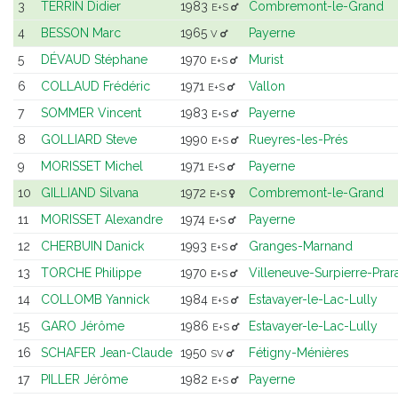
3
TERRIN Didier
1983
Combremont-le-Grand
E+S
4
BESSON Marc
1965
Payerne
V
5
DÉVAUD Stéphane
1970
Murist
E+S
6
COLLAUD Frédéric
1971
Vallon
E+S
7
SOMMER Vincent
1983
Payerne
E+S
8
GOLLIARD Steve
1990
Rueyres-les-Prés
E+S
9
MORISSET Michel
1971
Payerne
E+S
10
GILLIAND Silvana
1972
Combremont-le-Grand
E+S
11
MORISSET Alexandre
1974
Payerne
E+S
12
CHERBUIN Danick
1993
Granges-Marnand
E+S
13
TORCHE Philippe
1970
Villeneuve-Surpierre-Prar
E+S
14
COLLOMB Yannick
1984
Estavayer-le-Lac-Lully
E+S
15
GARO Jérôme
1986
Estavayer-le-Lac-Lully
E+S
16
SCHAFER Jean-Claude
1950
Fétigny-Ménières
SV
17
PILLER Jérôme
1982
Payerne
E+S