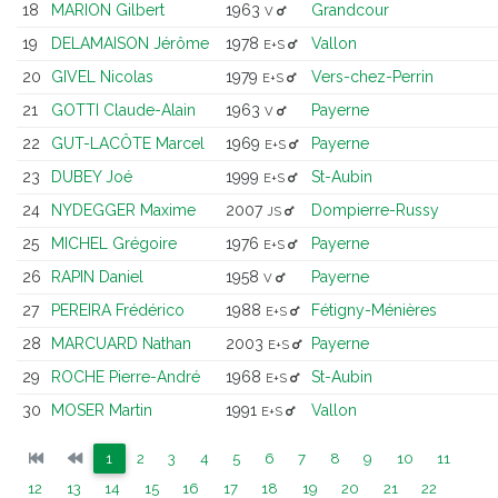
18
MARION Gilbert
1963
Grandcour
V
19
DELAMAISON Jérôme
1978
Vallon
E+S
20
GIVEL Nicolas
1979
Vers-chez-Perrin
E+S
21
GOTTI Claude-Alain
1963
Payerne
V
22
GUT-LACÔTE Marcel
1969
Payerne
E+S
23
DUBEY Joé
1999
St-Aubin
E+S
24
NYDEGGER Maxime
2007
Dompierre-Russy
JS
25
MICHEL Grégoire
1976
Payerne
E+S
26
RAPIN Daniel
1958
Payerne
V
27
PEREIRA Frédérico
1988
Fétigny-Ménières
E+S
28
MARCUARD Nathan
2003
Payerne
E+S
29
ROCHE Pierre-André
1968
St-Aubin
E+S
30
MOSER Martin
1991
Vallon
E+S
(current)
(current)
(current)
(current)
(current)
(current)
(current)
(current)
(current)
(current)
(curren
1
2
3
4
5
6
7
8
9
10
11
(current)
(current)
(current)
(current)
(current)
(current)
(current)
(current)
(current)
(current)
(current)
12
13
14
15
16
17
18
19
20
21
22