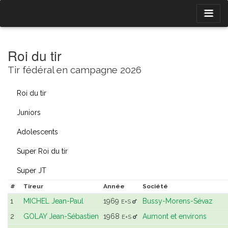
Roi du tir
Tir fédéral en campagne 2026
Roi du tir
Juniors
Adolescents
Super Roi du tir
Super JT
#
Tireur
Année
Société
1
MICHEL Jean-Paul
1969
Bussy-Morens-Sévaz
E+S
2
GOLAY Jean-Sébastien
1968
Aumont et environs
E+S